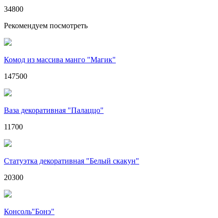
34800
Рекомендуем посмотреть
Комод из массива манго "Магик"
147500
Ваза декоративная "Палаццо"
11700
Статуэтка декоративная "Белый скакун"
20300
Консоль"Бонэ"