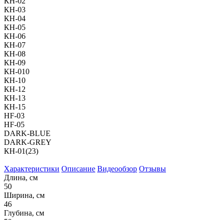
КН-02
КН-03
КН-04
КН-05
КН-06
КН-07
КН-08
КН-09
КН-010
КН-10
КН-12
КН-13
КН-15
НF-03
НF-05
DARK-BLUE
DARK-GREY
КН-01(23)
Характеристики
Описание
Видеообзор
Отзывы
Длина, см
50
Ширина, см
46
Глубина, см