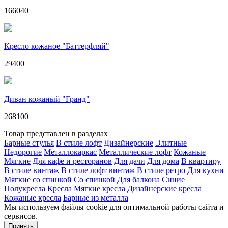
166040
Кресло кожаное "Баттерфляй"
29400
Диван кожаный "Гранд"
268100
Товар представлен в разделах
Барные стулья
В стиле лофт
Дизайнерские
Элитные
Недорогие
Металлокаркас
Металлические лофт
Кожаные
Мягкие
Для кафе и ресторанов
Для дачи
Для дома
В квартиру
В стиле винтаж
В стиле лофт винтаж
В стиле ретро
Для кухни
Мягкие со спинкой
Со спинкой
Для балкона
Синие
Полукресла
Кресла
Мягкие кресла
Дизайнерские кресла
Кожаные кресла
Барные из металла
Мы используем файлы cookie для оптимальной работы сайта и
сервисов.
Подробнее в политике конфидециальности.
Принять