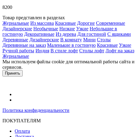
8200
Товар представлен в разделах
Журнальные
Из массива
Красивые
Дорогие
Современные
Дизайнерские
Необычные
Низкие
Узкие
Небольшие в
гостиную
Декоративные
Из дерева
Для гостиной
С ящиками
Деревянные
Дизайнерские
В комнату
Мини
Столы
Деревянные на заказ
Маленькие в гостиную
Красивые
Узкие
Ручной работы
Индия
В стиле лофт
Столы лофт
Лофт на заказ
Журнальные
Мы используем файлы cookie для оптимальной работы сайта и
сервисов.
Подробнее в политике конфидециальности.
Принять
Политика конфиденциальности
ПОКУПАТЕЛЯМ
Оплата
Доставка