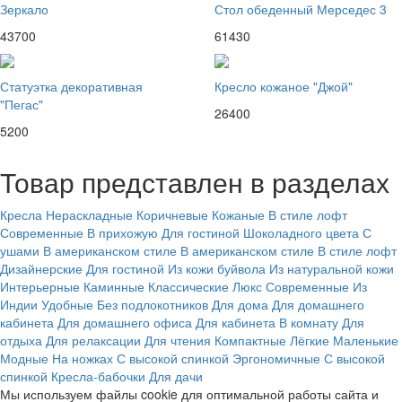
Зеркало
Стол обеденный Мерседес 3
43700
61430
Статуэтка декоративная
Кресло кожаное "Джой"
"Пегас"
26400
5200
Товар представлен в разделах
Кресла
Нераскладные
Коричневые
Кожаные
В стиле лофт
Современные
В прихожую
Для гостиной
Шоколадного цвета
С
ушами
В американском стиле
В американском стиле
В стиле лофт
Дизайнерские
Для гостиной
Из кожи буйвола
Из натуральной кожи
Интерьерные
Каминные
Классические
Люкс
Современные
Из
Индии
Удобные
Без подлокотников
Для дома
Для домашнего
кабинета
Для домашнего офиса
Для кабинета
В комнату
Для
отдыха
Для релаксации
Для чтения
Компактные
Лёгкие
Маленькие
Модные
На ножках
С высокой спинкой
Эргономичные
С высокой
спинкой
Кресла‑бабочки
Для дачи
Мы используем файлы cookie для оптимальной работы сайта и