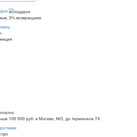
арок
тзыв, 3% возвращаем
рзину
к
лекция
сплатно
ыше 100 000 руб. в Москве, МО, до терминала ТК
доставке
стро