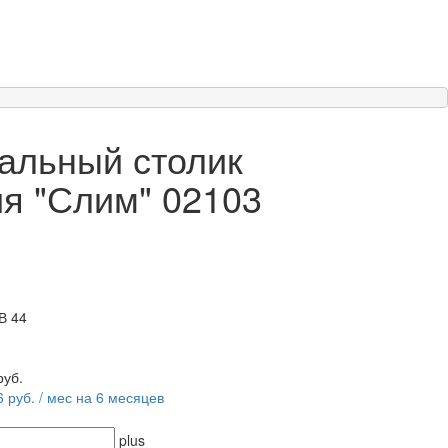
альный столик
я "Слим" 02103
В 44
руб.
6 руб. / мес на 6 месяцев
plus