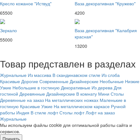
Кресло кожаное "Иствуд"
Ваза декоративная "Кружево"
65500
4200
Зеркало
Ваза декоративная "Калабрия
красная"
55000
13200
Товар представлен в разделах
Журнальные
Из массива
В скандинавском стиле
Из слэба
Красивые
Дорогие
Современные
Дизайнерские
Необычные
Низкие
Узкие
Небольшие в гостиную
Декоративные
Из дерева
Для
гостиной
Деревянные
Дизайнерские
В комнату
Мини
Столы
Деревянные на заказ
На металлических ножках
Маленькие в
гостиную
Красивые
Узкие
На металлическом каркасе
Ручной
работы
Индия
В стиле лофт
Столы лофт
Лофт на заказ
Журнальные
Мы используем файлы cookie для оптимальной работы сайта и
сервисов.
Подробнее в политике конфидециальности.
Принять