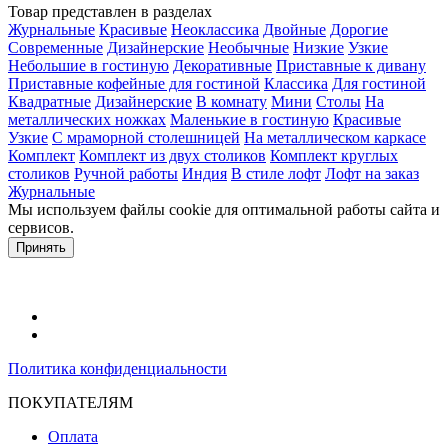
Товар представлен в разделах
Журнальные
Красивые
Неоклассика
Двойные
Дорогие
Современные
Дизайнерские
Необычные
Низкие
Узкие
Небольшие в гостиную
Декоративные
Приставные к дивану
Приставные кофейные для гостиной
Классика
Для гостиной
Квадратные
Дизайнерские
В комнату
Мини
Столы
На
металлических ножках
Маленькие в гостиную
Красивые
Узкие
С мраморной столешницей
На металлическом каркасе
Комплект
Комплект из двух столиков
Комплект круглых
столиков
Ручной работы
Индия
В стиле лофт
Лофт на заказ
Журнальные
Мы используем файлы cookie для оптимальной работы сайта и
сервисов.
Подробнее в политике конфидециальности.
Принять
Политика конфиденциальности
ПОКУПАТЕЛЯМ
Оплата