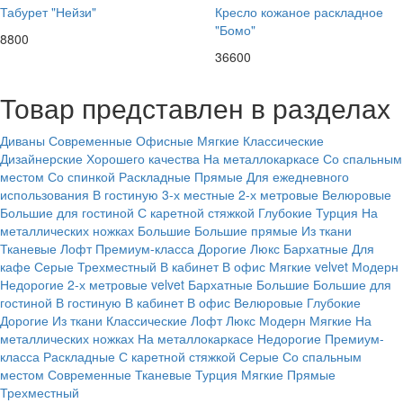
Табурет "Нейзи"
Кресло кожаное раскладное
"Бомо"
8800
36600
Товар представлен в разделах
Диваны
Современные
Офисные
Мягкие
Классические
Дизайнерские
Хорошего качества
На металлокаркасе
Со спальным
местом
Со спинкой
Раскладные
Прямые
Для ежедневного
использования
В гостиную
3-х местные
2-х метровые
Велюровые
Большие для гостиной
С каретной стяжкой
Глубокие
Турция
На
металлических ножках
Большие
Большие прямые
Из ткани
Тканевые
Лофт
Премиум-класса
Дорогие
Люкс
Бархатные
Для
кафе
Серые
Трехместный
В кабинет
В офис
Мягкие
velvet
Модерн
Недорогие
2-х метровые
velvet
Бархатные
Большие
Большие для
гостиной
В гостиную
В кабинет
В офис
Велюровые
Глубокие
Дорогие
Из ткани
Классические
Лофт
Люкс
Модерн
Мягкие
На
металлических ножках
На металлокаркасе
Недорогие
Премиум-
класса
Раскладные
С каретной стяжкой
Серые
Со спальным
местом
Современные
Тканевые
Турция
Мягкие
Прямые
Трехместный