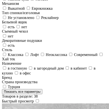
Механизм
Выкатной
Еврокнижка
Тип спинки/изголовья
Не установлено
Реклайнер
Бельевой ящик
есть
нет
Съемный чехол
нет
Декоративные подушки
есть
Стиль
Классика
Лофт
Неоклассика
Современный
Хай тек
Назначение
в гостиную
в загородный дом
в кабинет
в
кухню
в офис
Бренд
Страна производства
Турция
Показать все параметры
Товаров в разделе: 38
Быстрый просмотр