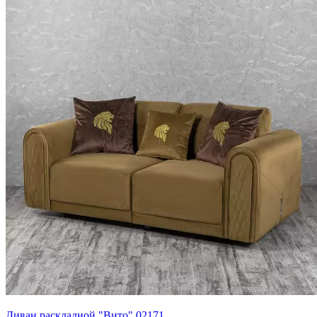
Диван раскладной "Вито" 02171