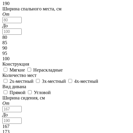
190
Ширина спального места, см
От
До
80
85
90
95
100
Конструкция
Мягкие
Нераскладные
Количество мест
2х-местный
3х-местный
4х-местный
Вид дивана
Прямой
Угловой
Ширина сидения, см
От
До
167
173