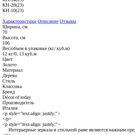
КН-28(23)
КН-10(23)
Характеристики
Описание
Отзывы
Ширина, см
70
Высота, см
106
Вес/объем в упаковке (кг/ куб.м)
12 кг/0, 13 куб.м
Цвет
Золото
Материал
Дерево
Стиль
Классика
Бренд
Décor of today
Производитель
Италия
<p style="text-align: justify;">
</p>
<p style="text-align: justify;">
Интерьерные зеркала в стильной раме являются важным предме