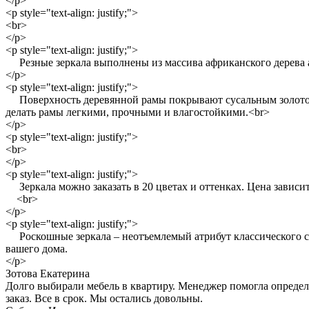
</p>
<p style="text-align: justify;">
<br>
</p>
<p style="text-align: justify;">
Резные зеркала выполнены из массива африканского дерева ай
</p>
<p style="text-align: justify;">
Поверхность деревянной рамы покрывают сусальным золотом/с
делать рамы легкими, прочными и влагостойкими.<br>
</p>
<p style="text-align: justify;">
<br>
</p>
<p style="text-align: justify;">
Зеркала можно заказать в 20 цветах и оттенках. Цена зависит
<br>
</p>
<p style="text-align: justify;">
Роскошные зеркала – неотъемлемый атрибут классического стил
вашего дома.
</p>
Зотова Екатерина
Долго выбирали мебель в квартиру. Менеджер помогла опреде
заказ. Все в срок. Мы остались довольны.