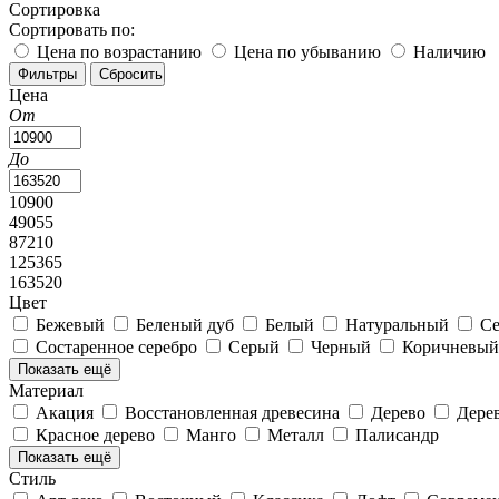
Сортировка
Сортировать по:
Цена по возрастанию
Цена по убыванию
Наличию
Цена
От
До
10900
49055
87210
125365
163520
Цвет
Бежевый
Беленый дуб
Белый
Натуральный
Се
Состаренное серебро
Серый
Черный
Коричневы
Показать ещё
Материал
Акация
Восстановленная древесина
Дерево
Дере
Красное дерево
Манго
Металл
Палисандр
Показать ещё
Стиль