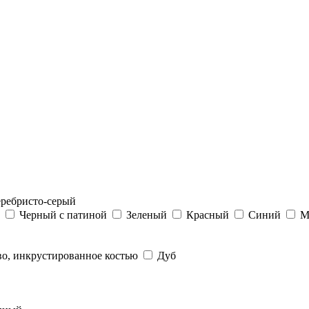
ребристо-серый
й
Черный с патиной
Зеленый
Красный
Синий
М
во, инкрустированное костью
Дуб