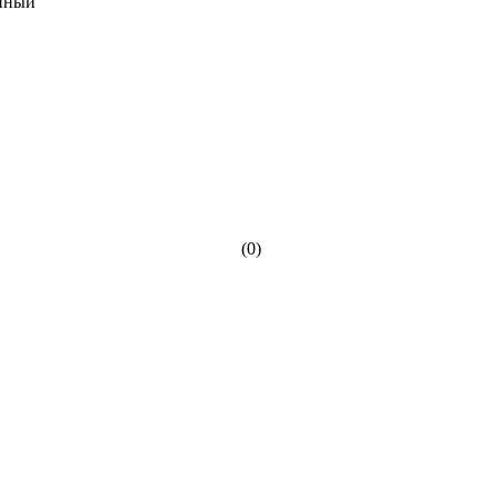
нный
(0)