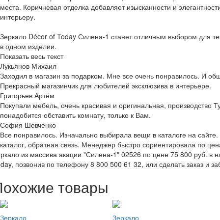
места. Коричневая отделка добавляет изысканности и элегантнос
интерьеру.
Зеркало Décor of Today Силена-1 станет отличным выбором для тех
в одном изделии.
Показать весь текст
Лукьянов Михаил
Заходил в магазин за подарком. Мне все очень понравилось. И общ
Прекрасный магазинчик для любителей эксклюзива в интерьере.
Григорьев Артём
Покупали мебель, очень красивая и оригинальная, производство Т
понадобится обставить комнату, только к Вам.
София Шевченко
Все понравилось. Изначально выбирала вещи в каталоге на сайте.
каталог, обратная связь. Менеджер быстро сориентировала по це
ркало из массива акации "Силена-1" 02526 по цене 75 800 руб. в н
day, позвонив по телефону 8 800 500 61 32, или сделать заказ и за
Похожие товары
Зеркало
Зеркало