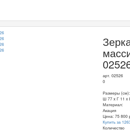
Зерка
масси
0252
арт. 02526
0
Размеры (см):
Ш 77 x Г 11 x 
Материал:
Акация
Цена:
75 800
Купить за 126
Количество