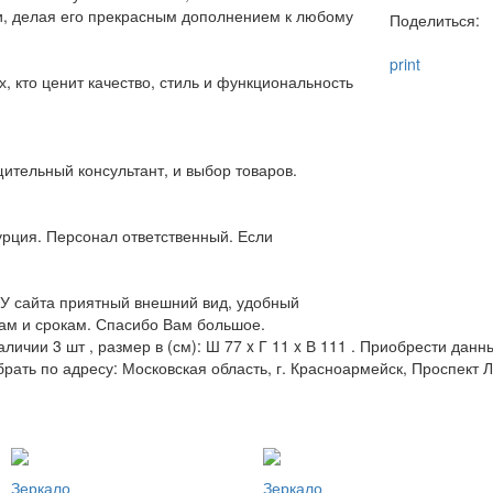
ти, делая его прекрасным дополнением к любому
Поделиться:
print
, кто ценит качество, стиль и функциональность
ительный консультант, и выбор товаров.
урция. Персонал ответственный. Если
 У сайта приятный внешний вид, удобный
нам и срокам. Спасибо Вам большое.
аличии 3 шт , размер в (см): Ш 77 x Г 11 x В 111 . Приобрести дан
брать по адресу: Московская область, г. Красноармейск, Проспект Л
Зеркало
Зеркало