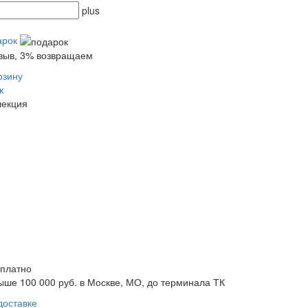
plus
арок
тзыв, 3% возвращаем
рзину
к
лекция
сплатно
ыше 100 000 руб. в Москве, МО, до терминала ТК
доставке