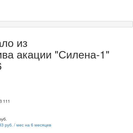
ло из
ва акации "Силена-1"
6
В 111
руб.
33 руб. / мес на 6 месяцев