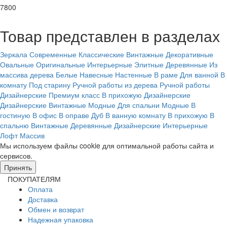
7800
Товар представлен в разделах
Зеркала
Современные
Классические
Винтажные
Декоративные
Овальные
Оригинальные
Интерьерные
Элитные
Деревянные
Из
массива дерева
Белые
Навесные
Настенные
В раме
Для ванной
В
комнату
Под старину
Ручной работы из дерева
Ручной работы
Дизайнерские
Премиум класс
В прихожую
Дизайнерские
Дизайнерские
Винтажные
Модные
Для спальни
Модные
В
гостиную
В офис
В оправе
Дуб
В ванную комнату
В прихожую
В
спальню
Винтажные
Деревянные
Дизайнерские
Интерьерные
Лофт
Массив
Мы используем файлы cookie для оптимальной работы сайта и
сервисов.
Подробнее в политике конфидециальности.
Принять
ПОКУПАТЕЛЯМ
Оплата
Доставка
Обмен и возврат
Надежная упаковка