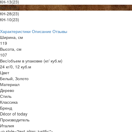
КН-13(23)
КН-14(23)
КН-28(23)
КН-10(23)
Характеристики
Описание
Отзывы
Ширина, см
119
Высота, см
107
Вес/объем в упаковке (кг/ куб.м)
24 кг/0, 12 куб.м
Цвет
Белый, Золото
Материал
Дерево
Стиль
Классика
Бренд
Décor of today
Производитель
Италия
<p style="text-align: justify;">