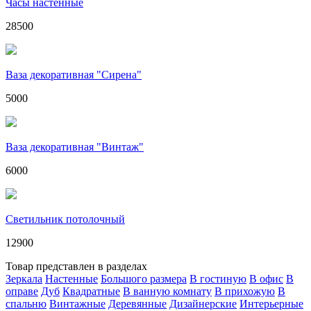
Часы настенные
28500
Ваза декоративная "Сирена"
5000
Ваза декоративная "Винтаж"
6000
Светильник потолочный
12900
Товар представлен в разделах
Зеркала
Настенные
Большого размера
В гостиную
В офис
В
оправе
Дуб
Квадратные
В ванную комнату
В прихожую
В
спальню
Винтажные
Деревянные
Дизайнерские
Интерьерные