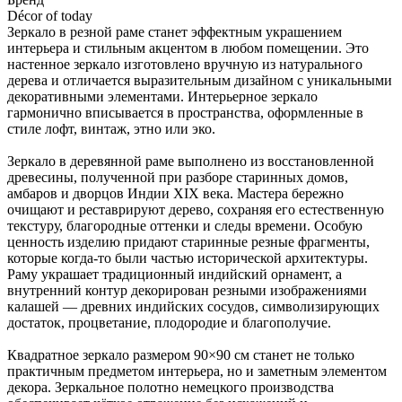
Décor of today
Зеркало в резной раме станет эффектным украшением
интерьера и стильным акцентом в любом помещении. Это
настенное зеркало изготовлено вручную из натурального
дерева и отличается выразительным дизайном с уникальными
декоративными элементами. Интерьерное зеркало
гармонично вписывается в пространства, оформленные в
стиле лофт, винтаж, этно или эко.
Зеркало в деревянной раме выполнено из восстановленной
древесины, полученной при разборе старинных домов,
амбаров и дворцов Индии XIX века. Мастера бережно
очищают и реставрируют дерево, сохраняя его естественную
текстуру, благородные оттенки и следы времени. Особую
ценность изделию придают старинные резные фрагменты,
которые когда-то были частью исторической архитектуры.
Раму украшает традиционный индийский орнамент, а
внутренний контур декорирован резными изображениями
калашей — древних индийских сосудов, символизирующих
достаток, процветание, плодородие и благополучие.
Квадратное зеркало размером 90×90 см станет не только
практичным предметом интерьера, но и заметным элементом
декора. Зеркальное полотно немецкого производства