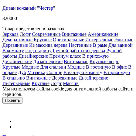
Диван кожаный "Честер"
320000
Товар представлен в разделах
Зеркала
Лофт
Современные
Винтажные
Американские
Декоративные
Круглые
Оригинальные
Интерьерные
Элитные
Деревянные
Из массива дерева
Настенные
В раме
Для ванной
В комнату
Под старину
Ручной работы из дерева
Ручной
работы
Дизайнерские
Премиум класс
В прихожую
Дизайнерские
Дизайнерские
Винтажные
Круглые лофт
Круглые
Модные
Для спальни
Модные
В гостиную
В офис
В
оправе
Дуб
Мозаика
Солнце
В ванную комнату
В прихожую
В спальню
Винтажные
Деревянные
Дизайнерские
Интерьерные
Круглые
Лофт
Массив
Мы используем файлы cookie для оптимальной работы сайта и
сервисов.
Подробнее в политике конфидециальности.
Принять