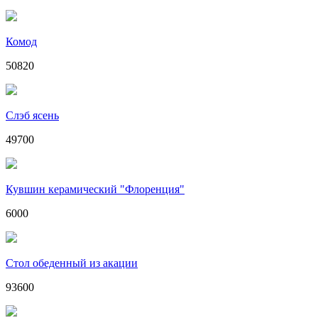
Комод
50820
Слэб ясень
49700
Кувшин керамический "Флоренция"
6000
Стол обеденный из акации
93600