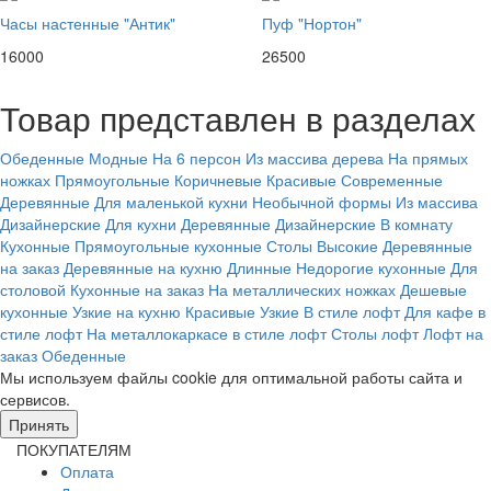
Часы настенные "Антик"
Пуф "Нортон"
16000
26500
Товар представлен в разделах
Обеденные
Модные
На 6 персон
Из массива дерева
На прямых
ножках
Прямоугольные
Коричневые
Красивые
Современные
Деревянные
Для маленькой кухни
Необычной формы
Из массива
Дизайнерские
Для кухни
Деревянные
Дизайнерские
В комнату
Кухонные
Прямоугольные кухонные
Столы
Высокие
Деревянные
на заказ
Деревянные на кухню
Длинные
Недорогие кухонные
Для
столовой
Кухонные на заказ
На металлических ножках
Дешевые
кухонные
Узкие на кухню
Красивые
Узкие
В стиле лофт
Для кафе в
стиле лофт
На металлокаркасе в стиле лофт
Столы лофт
Лофт на
заказ
Обеденные
Мы используем файлы cookie для оптимальной работы сайта и
сервисов.
Подробнее в политике конфидециальности.
Принять
ПОКУПАТЕЛЯМ
Оплата