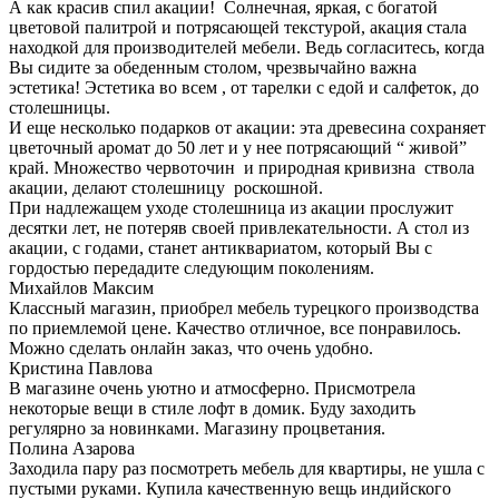
А как красив спил акации! Солнечная, яркая, с богатой
цветовой палитрой и потрясающей текстурой, акация стала
находкой для производителей мебели. Ведь согласитесь, когда
Вы сидите за обеденным столом, чрезвычайно важна
эстетика! Эстетика во всем , от тарелки с едой и салфеток, до
столешницы.
И еще несколько подарков от акации: эта древесина сохраняет
цветочный аромат до 50 лет и у нее потрясающий “ живой”
край. Множество червоточин и природная кривизна ствола
акации, делают столешницу роскошной.
При надлежащем уходе столешница из акации прослужит
десятки лет, не потеряв своей привлекательности. А стол из
акации, с годами, станет антиквариатом, который Вы с
гордостью передадите следующим поколениям.
Михайлов Максим
Классный магазин, приобрел мебель турецкого производства
по приемлемой цене. Качество отличное, все понравилось.
Можно сделать онлайн заказ, что очень удобно.
Кристина Павлова
В магазине очень уютно и атмосферно. Присмотрела
некоторые вещи в стиле лофт в домик. Буду заходить
регулярно за новинками. Магазину процветания.
Полина Азарова
Заходила пару раз посмотреть мебель для квартиры, не ушла с
пустыми руками. Купила качественную вещь индийского