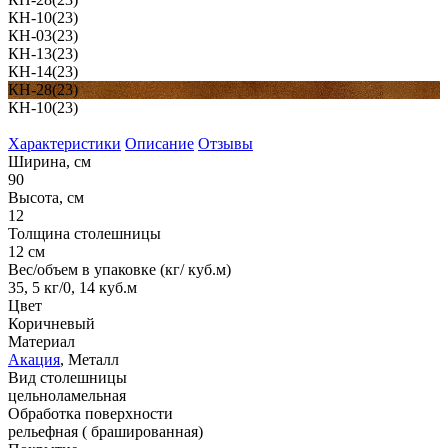
КН-10(23)
КН-03(23)
КН-13(23)
КН-14(23)
КН-28(23)
КН-10(23)
Характеристики
Описание
Отзывы
Ширина, см
90
Высота, см
12
Толщина столешницы
12 см
Вес/объем в упаковке (кг/ куб.м)
35, 5 кг/0, 14 куб.м
Цвет
Коричневый
Материал
Акация
, Металл
Вид столешницы
цельноламельная
Обработка поверхности
рельефная ( брашированная)