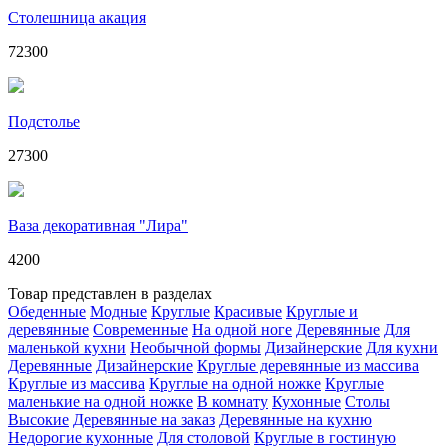
Столешница акация
72300
Подстолье
27300
Ваза декоративная "Лира"
4200
Товар представлен в разделах
Обеденные
Модные
Круглые
Красивые
Круглые и
деревянные
Современные
На одной ноге
Деревянные
Для
маленькой кухни
Необычной формы
Дизайнерские
Для кухни
Деревянные
Дизайнерские
Круглые деревянные из массива
Круглые из массива
Круглые на одной ножке
Круглые
маленькие на одной ножке
В комнату
Кухонные
Столы
Высокие
Деревянные на заказ
Деревянные на кухню
Недорогие кухонные
Для столовой
Круглые в гостиную