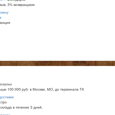
тзыв, 3% возвращаем
рзину
к
лекция
сплатно
ыше 100 000 руб. в Москве, МО, до терминала ТК
доставке
стро
склада в течение 3 дней.
сроках