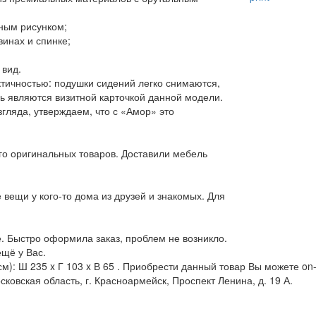
нным рисунком;
инах и спинке;
вид.
ктичностью: подушки сидений легко снимаются,
ль являются визитной карточкой данной модели.
згляда, утверждаем, что с «Амор» это
го оригинальных товаров. Доставили мебель
вещи у кого-то дома из друзей и знакомых. Для
. Быстро оформила заказ, проблем не возникло.
ещё у Вас.
см): Ш 235 x Г 103 x В 65 . Приобрести данный товар Вы можете on-
сковская область, г. Красноармейск, Проспект Ленина, д. 19 А.