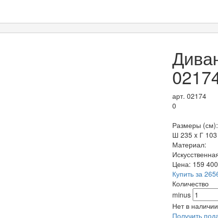
Дива
0217
арт. 02174
0
Размеры (см):
Ш 235 x Г 103
Материал:
Искусственна
Цена:
159 40
Купить за 265
Количество
minus
Нет в наличии
Получить под