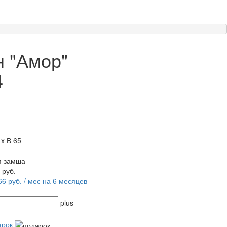
н "Амор"
4
 x В 65
я замша
0
руб.
66 руб. / мес на 6 месяцев
plus
арок