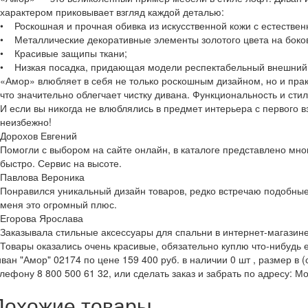
характером приковывает взгляд каждой деталью:
• Роскошная и прочная обивка из искусственной кожи с естестве
• Металлические декоративные элементы золотого цвета на боков
• Красивые защипы ткани;
• Низкая посадка, придающая модели респектабельный внешний 
«Амор» влюбляет в себя не только роскошным дизайном, но и пра
что значительно облегчает чистку дивана. Функциональность и сти
И если вы никогда не влюблялись в предмет интерьера с первого в
неизбежно!
Дорохов Евгений
Помогли с выбором на сайте онлайн, в каталоге представлено мно
быстро. Сервис на высоте.
Павлова Вероника
Понравился уникальный дизайн товаров, редко встречаю подобные 
меня это огромный плюс.
Егорова Ярослава
Заказывала стильные аксессуары для спальни в интернет-магазине
Товары оказались очень красивые, обязательно куплю что-нибудь 
ван "Амор" 02174 по цене 159 400 руб. в наличии 0 шт , размер в (
лефону 8 800 500 61 32, или сделать заказ и забрать по адресу: Мо
Похожие товары