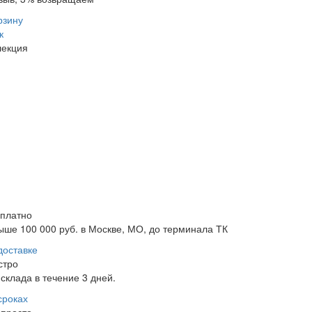
рзину
к
лекция
сплатно
ыше 100 000 руб. в Москве, МО, до терминала ТК
доставке
стро
склада в течение 3 дней.
сроках