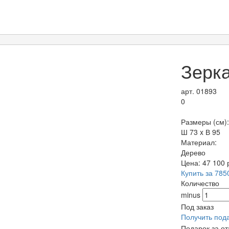
Зерк
арт. 01893
0
Размеры (см):
Ш 73 x В 95
Материал:
Дерево
Цена:
47 100
Купить за 785
Количество
minus
Под заказ
Получить под
Подарок за о