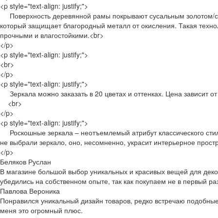
<p style="text-align: justify;">
Поверхность деревянной рамы покрывают сусальным золотом/сер
который защищает благородный металл от окисления. Такая техно
прочными и влагостойкими.<br>
</p>
<p style="text-align: justify;">
<br>
</p>
<p style="text-align: justify;">
Зеркала можно заказать в 20 цветах и оттенках. Цена зависит от
<br>
</p>
<p style="text-align: justify;">
Роскошные зеркала – неотъемлемый атрибут классического стиля,
не выбрали зеркало, оно, несомненно, украсит интерьерное прост
</p>
Беляков Руслан
В магазине большой выбор уникальных и красивых вещей для деко
убедились на собственном опыте, так как покупаем не в первый р
Павлова Вероника
Понравился уникальный дизайн товаров, редко встречаю подобные 
меня это огромный плюс.