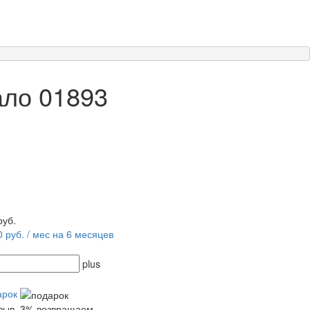
ало 01893
руб.
0 руб. / мес на 6 месяцев
plus
арок
тзыв, 3% возвращаем