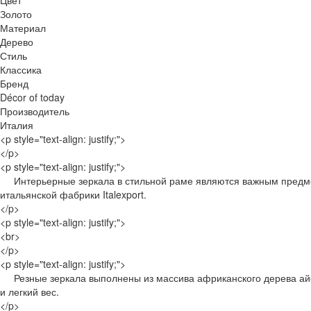
Цвет
Золото
Материал
Дерево
Стиль
Классика
Бренд
Décor of today
Производитель
Италия
<p style="text-align: justify;">
</p>
<p style="text-align: justify;">
Интерьерные зеркала в стильной раме являются важным предме
итальянской фабрики Italexport.
</p>
<p style="text-align: justify;">
<br>
</p>
<p style="text-align: justify;">
Резные зеркала выполнены из массива африканского дерева айо
и легкий вес.
</p>