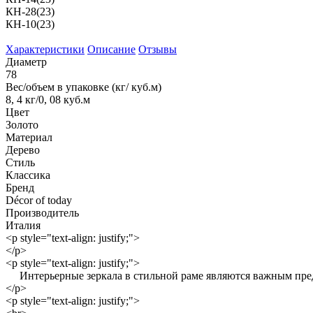
КН-28(23)
КН-10(23)
Характеристики
Описание
Отзывы
Диаметр
78
Вес/объем в упаковке (кг/ куб.м)
8, 4 кг/0, 08 куб.м
Цвет
Золото
Материал
Дерево
Стиль
Классика
Бренд
Décor of today
Производитель
Италия
<p style="text-align: justify;">
</p>
<p style="text-align: justify;">
Интерьерные зеркала в стильной раме являются важным предме
</p>
<p style="text-align: justify;">