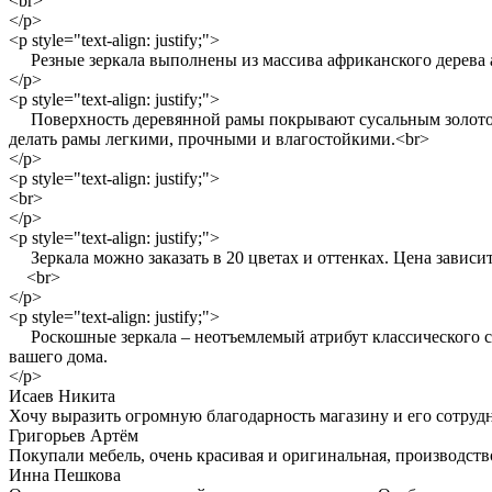
<br>
</p>
<p style="text-align: justify;">
Резные зеркала выполнены из массива африканского дерева ай
</p>
<p style="text-align: justify;">
Поверхность деревянной рамы покрывают сусальным золотом/с
делать рамы легкими, прочными и влагостойкими.<br>
</p>
<p style="text-align: justify;">
<br>
</p>
<p style="text-align: justify;">
Зеркала можно заказать в 20 цветах и оттенках. Цена зависит
<br>
</p>
<p style="text-align: justify;">
Роскошные зеркала – неотъемлемый атрибут классического стил
вашего дома.
</p>
Исаев Никита
Хочу выразить огромную благодарность магазину и его сотрудн
Григорьев Артём
Покупали мебель, очень красивая и оригинальная, производств
Инна Пешкова