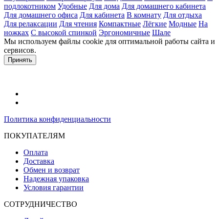
подлокотником
Удобные
Для дома
Для домашнего кабинета
Для домашнего офиса
Для кабинета
В комнату
Для отдыха
Для релаксации
Для чтения
Компактные
Лёгкие
Модные
На
ножках
С высокой спинкой
Эргономичные
Шале
Мы используем файлы cookie для оптимальной работы сайта и
сервисов.
Подробнее в политике конфидециальности.
Принять
Политика конфиденциальности
ПОКУПАТЕЛЯМ
Оплата
Доставка
Обмен и возврат
Надежная упаковка
Условия гарантии
СОТРУДНИЧЕСТВО