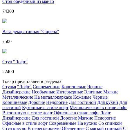
Стол обеденный из манго
74300
Ваза декоративная "Сирена"
7500
Стул "Лофт"
22400
Товар представлен в разделах
Стулья
"Лофт"
Современные
Коричневые
Черные
Дизайнерские
Необычные
Интерьерные
Элитные
Мягкие
Металлические
На металлокаркасе
Кожаные
Черные
Коричневые
Дорогие
Недорогие
Для гостиной
Для кухни
Для
гостиной
Кухонные в стиле лофт
Металлические в стиле лофт
В гостиную в стиле лофт
Офисные в стиле лофт
Лофт
Дизайнерские
Для гостиной
Дорогие
Мягкие
Недорогие
Офисные в стиле лофт
Современные
На кухню
Со спинкой
Стул кресло
В переговорную
Обеденные
С мягкой спинкой
С