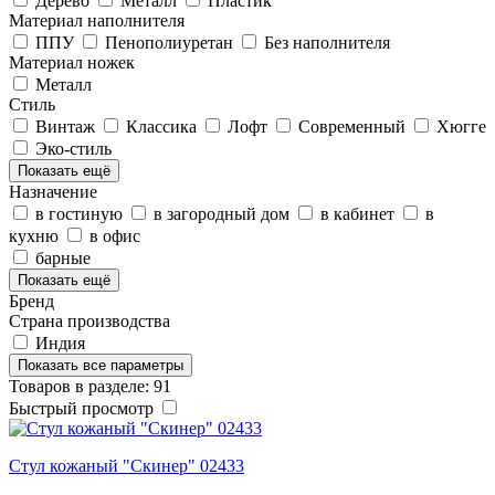
Дерево
Металл
Пластик
Материал наполнителя
ППУ
Пенополиуретан
Без наполнителя
Материал ножек
Металл
Стиль
Винтаж
Классика
Лофт
Современный
Хюгге
Эко-стиль
Показать ещё
Назначение
в гостиную
в загородный дом
в кабинет
в
кухню
в офис
барные
Показать ещё
Бренд
Страна производства
Индия
Показать все параметры
Товаров в разделе: 91
Быстрый просмотр
Стул кожаный "Скинер" 02433