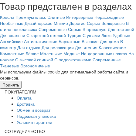
Товар представлен в разделах
Кресла
Премиум класс
Элитные
Интерьерные
Нераскладные
Необычные
Дизайнерские
Мягкие
Дорогие
Серые
Велюровые
В
стиле неоклассика
Современные
Серые
В прихожую
Для гостиной
Для спальни
С каретной стяжкой
Турция
С ушами
Люкс
Удобные
Английские
Антистатические
Бархатные
Высокие
Для дома
В
комнату
Для отдыха
Для релаксации
Для чтения
Классические
Компактные
Лёгкие
Маленькие
Модные
На деревянных ножках
На
ножках
С высокой спинкой
С подлокотниками
Современные
Тканевые
Эргономичные
Мы используем файлы cookie для оптимальной работы сайта и
сервисов.
Подробнее в политике конфидециальности.
Принять
ПОКУПАТЕЛЯМ
Оплата
Доставка
Обмен и возврат
Надежная упаковка
Условия гарантии
СОТРУДНИЧЕСТВО