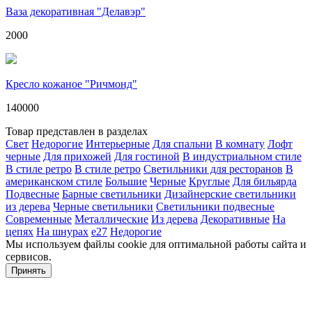
Ваза декоративная "Делавэр"
2000
Кресло кожаное "Ричмонд"
140000
Товар представлен в разделах
Свет
Недорогие
Интерьерные
Для спальни
В комнату
Лофт
черные
Для прихожей
Для гостиной
В индустриальном стиле
В стиле ретро
В стиле ретро
Светильники для ресторанов
В
американском стиле
Большие
Черные
Круглые
Для бильярда
Подвесные
Барные светильники
Дизайнерские светильники
из дерева
Черные светильники
Светильники подвесные
Современные
Металлические
Из дерева
Декоративные
На
цепях
На шнурах
е27
Недорогие
Мы используем файлы cookie для оптимальной работы сайта и
сервисов.
Подробнее в политике конфидециальности.
Принять