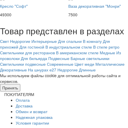
Кресло "Софт"
Ваза декоративная "Монри"
49300
7500
Товар представлен в разделах
Свет
Недорогие
Интерьерные
Для спальни
В комнату
Для
прихожей
Для гостиной
В индустриальном стиле
В стиле ретро
Светильники для ресторанов
В американском стиле
Медные
Из
проволоки
Для бильярда
Подвесные
Барные светильники
Светильники подвесные
Современные
Цвет меди
Металлические
Декоративные
На шнурах
е27
Недорогие
Длинные
Мы используем файлы cookie для оптимальной работы сайта и
сервисов.
Подробнее в политике конфидециальности.
Принять
ПОКУПАТЕЛЯМ
Оплата
Доставка
Обмен и возврат
Надежная упаковка
Условия гарантии