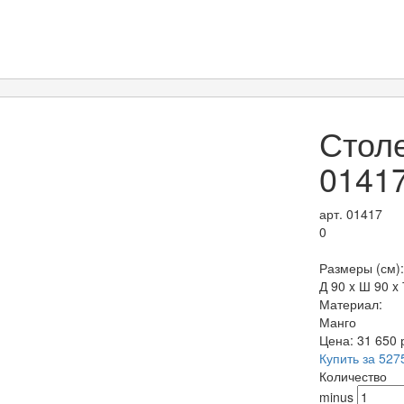
Стол
0141
арт. 01417
0
Размеры (см):
Д 90 x Ш 90 x 
Материал:
Манго
Цена:
31 650
Купить за 527
Количество
minus