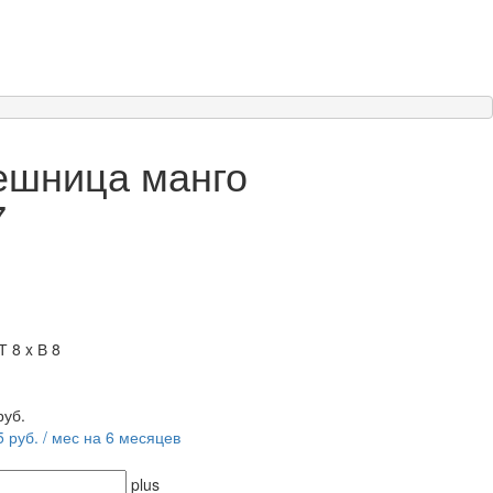
ешница манго
7
Т 8 x В 8
руб.
5 руб. / мес на 6 месяцев
plus