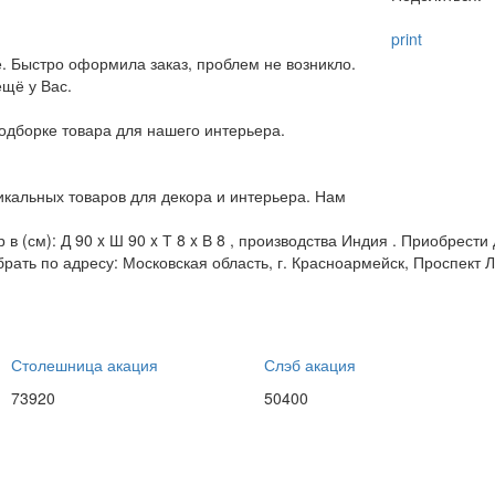
print
. Быстро оформила заказ, проблем не возникло.
ещё у Вас.
дборке товара для нашего интерьера.
кальных товаров для декора и интерьера. Нам
 в (см): Д 90 x Ш 90 x Т 8 x В 8 , производства Индия . Приобрест
брать по адресу: Московская область, г. Красноармейск, Проспект Л
Столешница акация
Слэб акация
73920
50400