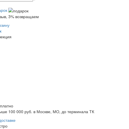
арок
тзыв, 3% возвращаем
рзину
к
лекция
сплатно
ыше 100 000 руб. в Москве, МО, до терминала ТК
доставке
стро