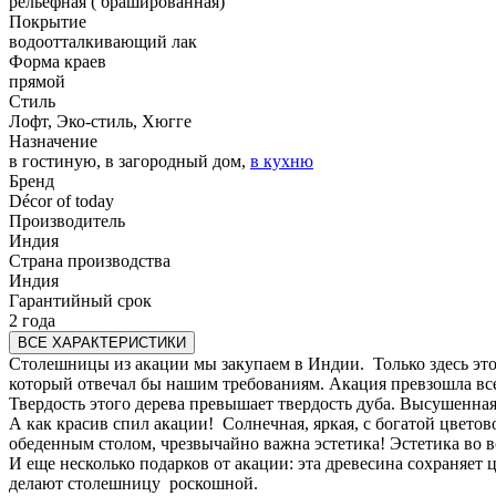
рельефная ( брашированная)
Покрытие
водоотталкивающий лак
Форма краев
прямой
Стиль
Лофт, Эко-стиль, Хюгге
Назначение
в гостиную, в загородный дом,
в кухню
Бренд
Décor of today
Производитель
Индия
Страна производства
Индия
Гарантийный срок
2 года
ВСЕ ХАРАКТЕРИСТИКИ
Столешницы из акации мы закупаем в Индии. Только здесь это 
который отвечал бы нашим требованиям. Акация превзошла в
Твердость этого дерева превышает твердость дуба. Высушенная д
А как красив спил акации! Солнечная, яркая, с богатой цветов
обеденным столом, чрезвычайно важна эстетика! Эстетика во вс
И еще несколько подарков от акации: эта древесина сохраняет
делают столешницу роскошной.