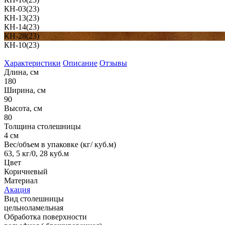
КН-03(23)
КН-13(23)
КН-14(23)
КН-28(23)
КН-10(23)
Характеристики
Описание
Отзывы
Длина, см
180
Ширина, см
90
Высота, см
80
Толщина столешницы
4 см
Вес/объем в упаковке (кг/ куб.м)
63, 5 кг/0, 28 куб.м
Цвет
Коричневый
Материал
Акация
Вид столешницы
цельноламельная
Обработка поверхности