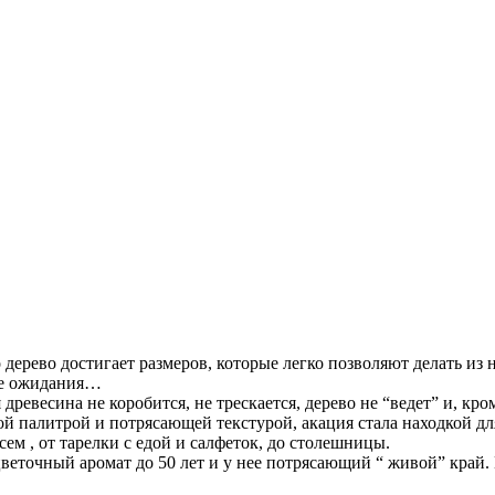
дерево достигает размеров, которые легко позволяют делать из
се ожидания…
ревесина не коробится, не трескается, дерево не “ведет” и, кро
ой палитрой и потрясающей текстурой, акация стала находкой дл
ем , от тарелки с едой и салфеток, до столешницы.
 цветочный аромат до 50 лет и у нее потрясающий “ живой” кра