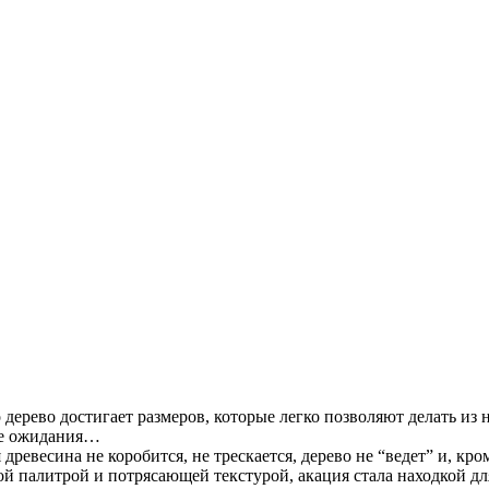
дерево достигает размеров, которые легко позволяют делать из
се ожидания…
ревесина не коробится, не трескается, дерево не “ведет” и, кро
ой палитрой и потрясающей текстурой, акация стала находкой дл