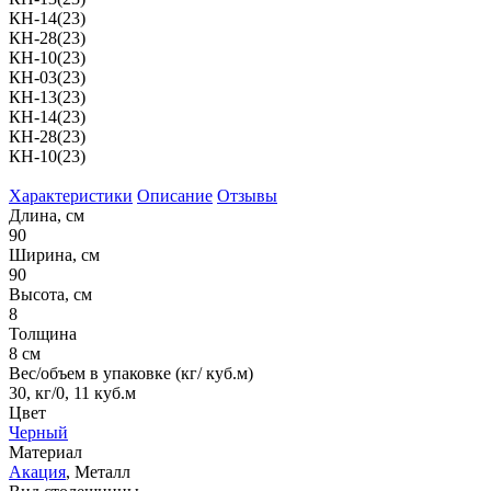
КН-14(23)
КН-28(23)
КН-10(23)
КН-03(23)
КН-13(23)
КН-14(23)
КН-28(23)
КН-10(23)
Характеристики
Описание
Отзывы
Длина, см
90
Ширина, см
90
Высота, см
8
Толщина
8 см
Вес/объем в упаковке (кг/ куб.м)
30, кг/0, 11 куб.м
Цвет
Черный
Материал
Акация
, Металл