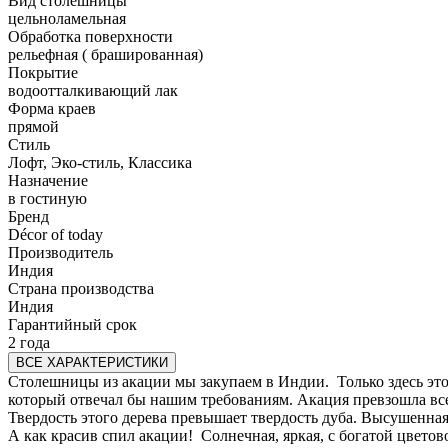
Вид столешницы
цельноламельная
Обработка поверхности
рельефная ( брашированная)
Покрытие
водоотталкивающий лак
Форма краев
прямой
Стиль
Лофт, Эко-стиль, Классика
Назначение
в гостиную
Бренд
Décor of today
Производитель
Индия
Страна производства
Индия
Гарантийный срок
2 года
ВСЕ ХАРАКТЕРИСТИКИ
Столешницы из акации мы закупаем в Индии. Только здесь это 
который отвечал бы нашим требованиям. Акация превзошла в
Твердость этого дерева превышает твердость дуба. Высушенная д
А как красив спил акации! Солнечная, яркая, с богатой цветов