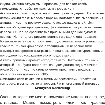
Индии. Именно оттуда мы и привезли для вас эти слэбы -
столешницы с необычно красивым узором. <br>
Акация – не только редкое, но и очень прочное дерево. Интересен
исторический факт: мебель в царских палатах была выполнена из
акации, и именно поэтому сохранилась до наших дней. <br>
Акация обладает причудливым, фантазийным рисунком на спиле
дерева. Ее нельзя сравнивать с привычными для нас дубом и
ясенем. Но не только рисунок цепляет в акации, она поражает
богатством оттенков: от коричневого до желтого или от розового до
красного. Живой край слэба с трещинками и неровностями
выглядит невероятно выигрышно и подчёркивает натуральность и
природное происхождение этого предмета.<br>
А какой приятный аромат исходит от него! Цветочный, тонкий и
изящный – он будет наполнять ваш дом долгие годы. А точнее,
около 50 лет – именно столько может прослужить правильно
обработанная древесина. <br>
Сочетайте слэб из акации с темными элементами, играйте на
контрасте, и вы получите интересный и многогранный интерьер.
Белоусов Александр
Очень интересное место, помещение магазина светлое,
стильное. Можно посмотреть идеи, как красиво