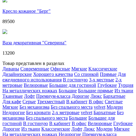
Кресло кожаное "Берг"
89500
Ваза декоративная "Северина"
13200
Товар представлен в разделах
Диваны
Современные
Офисные
Мягкие
Классические
Дизайнерские
Хорошего качества
Со спинкой
Прямые
Для
ежедневного использования
В гостиную
3-х местные
2-х
метровые
Велюровые
Большие для гостиной
Глубокие
Турция
На металлических ножках
Большие
Большие прямые
Из ткани
Тканевые
Лофт
Премиум-класса
Дорогие
Люкс
Бархатные
Для кафе
Серые
Трехместный
В кабинет
В офис
Светлые
Мягкие
Без механизма
Без спального места
velvet
Модерн
Недорогие
Без кровати
2-х метровые
velvet
Бархатные
Без
механизма
Без спального места
Большие
Большие для
гостиной
В гостиную
В кабинет
В офис
Велюровые
Глубокие
Дорогие
Из ткани
Классические
Лофт
Люкс
Модерн
Мягкие
На металлических ножках
Недорогие
Премиум-класса