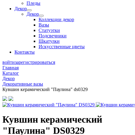
Пледы
Декор
Декор
Коллекции декор
Вазы
Статуэтки
Подсвечники
Шкатулки
Искусственные цветы
Контакты
войти
зарегистрироваться
Главная
Каталог
Декор
Декоративные вазы
Кувшин керамический "Паулина" ds0329
Кувшин керамический
"Паулина" DS0329