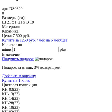
арт. DS0329
0
Размеры (см):
Ш 21 x Г 21 x В 19
Материал:
Керамика
Цена:
7 500
руб.
Купить за 1250 руб. / мес на 6 месяцев
Количество
minus
plus
В наличии
Получить подарок
Подарок за отзыв, 3% возвращаем
Добавить в корзину
Купить в 1 клик
Цветовая коллекция
КН-03(23)
КН-13(23)
КН-14(23)
КН-28(23)
КН-10(23)
КН-03(23)