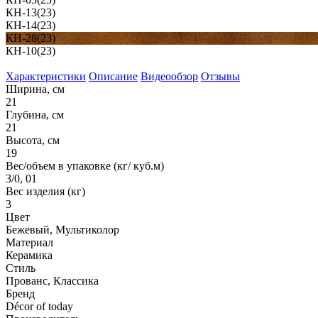
КН-13(23)
КН-14(23)
КН-28(23)
КН-10(23)
Характеристики
Описание
Видеообзор
Отзывы
Ширина, см
21
Глубина, см
21
Высота, см
19
Вес/объем в упаковке (кг/ куб.м)
3/0, 01
Вес изделия (кг)
3
Цвет
Бежевый, Мультиколор
Материал
Керамика
Стиль
Прованс, Классика
Бренд
Décor of today