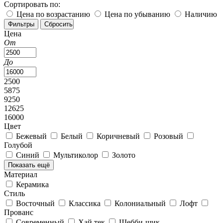
Сортировать по:
Цена по возрастанию
Цена по убыванию
Наличию
Цена
От
До
2500
5875
9250
12625
16000
Цвет
Бежевый
Белый
Коричневый
Розовый
Голубой
Синий
Мультиколор
Золото
Показать ещё
Материал
Керамика
Стиль
Восточный
Классика
Колониальный
Лофт
Прованс
Современный
Хай тек
Шебби-шик