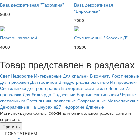
Ваза декоративная "Таормина"
Ваза декоративная
"Бирюсинка"
9600
7000
Плафон запасной
Стул кожаный "Классик-Д"
4000
18200
Товар представлен в разделах
Свет
Недорогие
Интерьерные
Для спальни
В комнату
Лофт черные
Для прихожей
Для гостиной
В индустриальном стиле
Из проволоки
Светильники для ресторанов
В американском стиле
Черные
Из
проволоки
Для бильярда
Подвесные
Барные светильники
Черные
светильники
Светильники подвесные
Современные
Металлические
Декоративные
На шнурах
е27
Недорогие
Длинные
Мы используем файлы cookie для оптимальной работы сайта и
сервисов.
Подробнее в политике конфидециальности.
Принять
ПОКУПАТЕЛЯМ