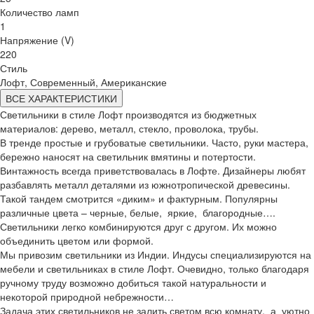
Количество ламп
1
Напряжение (V)
220
Стиль
Лофт, Современный, Американские
ВСЕ ХАРАКТЕРИСТИКИ
Светильники в стиле Лофт производятся из бюджетных
материалов: дерево, металл, стекло, проволока, трубы.
В тренде простые и грубоватые светильники. Часто, руки мастера,
бережно наносят на светильник вмятины и потертости.
Винтажность всегда приветствовалась в Лофте. Дизайнеры любят
разбавлять металл деталями из южнотропической древесины.
Такой тандем смотрится «диким» и фактурным. Популярны
различные цвета – черные, белые, яркие, благородные….
Светильники легко комбинируются друг с другом. Их можно
объединить цветом или формой.
Мы привозим светильники из Индии. Индусы специализируются на
мебели и светильниках в стиле Лофт. Очевидно, только благодаря
ручному труду возможно добиться такой натуральности и
некоторой природной небрежности…
Задача этих светильников не залить светом всю комнату, а уютно