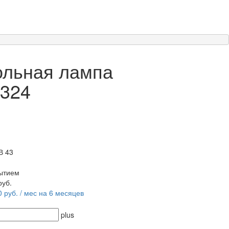
ольная лампа
0324
В 43
рытием
руб.
0 руб. / мес на 6 месяцев
plus