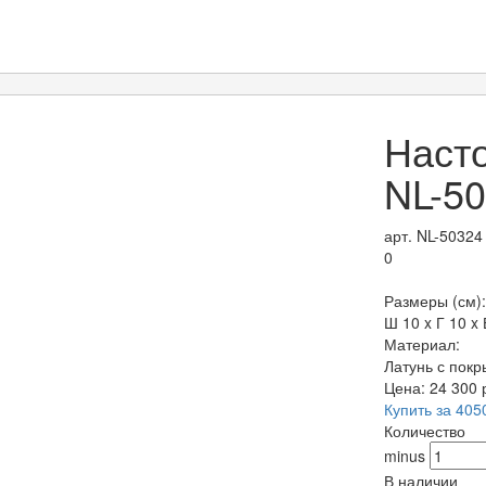
Наст
NL-5
арт. NL-50324
0
Размеры (см):
Ш 10 x Г 10 x 
Материал:
Латунь с пок
Цена:
24 300
Купить за 405
Количество
minus
В наличии