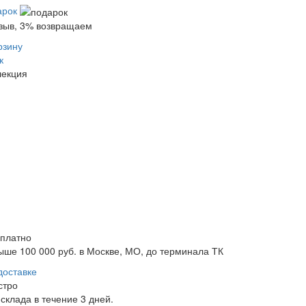
арок
тзыв, 3% возвращаем
рзину
к
лекция
сплатно
ыше 100 000 руб. в Москве, МО, до терминала ТК
доставке
стро
склада в течение 3 дней.