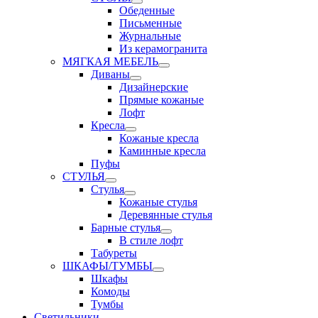
Обеденные
Письменные
Журнальные
Из керамогранита
МЯГКАЯ МЕБЕЛЬ
Диваны
Дизайнерские
Прямые кожаные
Лофт
Кресла
Кожаные кресла
Каминные кресла
Пуфы
СТУЛЬЯ
Стулья
Кожаные стулья
Деревянные стулья
Барные стулья
В стиле лофт
Табуреты
ШКАФЫ/ТУМБЫ
Шкафы
Комоды
Тумбы
Светильники