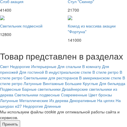
Слэб акация
Стул "Скинер"
41400
21700
Светильник подвесной
Комод из массива акации
"Фортуна"
12800
141000
Товар представлен в разделах
Свет
Недорогие
Интерьерные
Для спальни
В комнату
Для
прихожей
Для гостиной
В индустриальном стиле
В стиле ретро
В
стиле ретро
Светильники для ресторанов
В американском стиле
В
стиле ретро
Латунные
Винтажные
Большие
Круглые
Для бильярда
Подвесные
Барные светильники
Дизайнерские светильники из
дерева
Светильники подвесные
Современные
Цвет бронзы
Латунные
Металлические
Из дерева
Декоративные
На цепях
На
шнурах
е27
Недорогие
Длинные
Мы используем файлы cookie для оптимальной работы сайта и
сервисов.
Подробнее в политике конфидециальности.
Принять