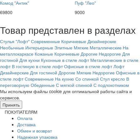
Комод "Антик"
Пуф "Лео"
69800
9000
Товар представлен в разделах
Стулья
"Лофт"
Современные
Коричневые
Дизайнерские
Необычные
Интерьерные
Элитные
Мягкие
Металлические
На
металлокаркасе
Кожаные
Коричневые
Дорогие
Недорогие
Для
гостиной
Для кухни
Кухонные в стиле лофт
Металлические в стиле
лофт
В гостиную в стиле лофт
Офисные в стиле лофт
Лофт
Дизайнерские
Для гостиной
Дорогие
Мягкие
Недорогие
Офисные в
стиле лофт
Современные
На кухню
Со спинкой
Стул кресло
В
переговорную
Обеденные
С мягкой спинкой
С подлокотником
Мы используем файлы cookie для оптимальной работы сайта и
сервисов.
Подробнее в политике конфидециальности.
Принять
ПОКУПАТЕЛЯМ
Оплата
Доставка
Обмен и возврат
Надежная упаковка