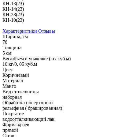
КН-13(23)
КН-14(23)
КН-28(23)
КН-10(23)
Характеристики
Отзывы
Ширина, см
76
Толщина
5 см
Вес/объем в упаковке (кг/ куб.м)
10 кг/0, 05 куб.м
Цвет
Коричневый
Материал
Манго
Вид столешницы
наборная
Обработка поверхности
рельефная ( брашированная)
Покрытие
водоотталкивающий лак
Форма краев
прямой
Стиль