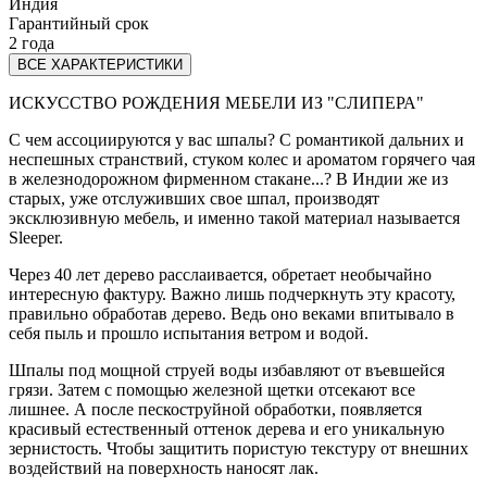
Индия
Гарантийный срок
2 года
ВСЕ ХАРАКТЕРИСТИКИ
ИСКУССТВО РОЖДЕНИЯ МЕБЕЛИ ИЗ "СЛИПЕРА"
С чем ассоциируются у вас шпалы? С романтикой дальних и
неспешных странствий, стуком колес и ароматом горячего чая
в железнодорожном фирменном стакане...? В Индии же из
старых, уже отслуживших свое шпал, производят
эксклюзивную мебель, и именно такой материал называется
Sleeper.
Через 40 лет дерево расслаивается, обретает необычайно
интересную фактуру. Важно лишь подчеркнуть эту красоту,
правильно обработав дерево. Ведь оно веками впитывало в
себя пыль и прошло испытания ветром и водой.
Шпалы под мощной струей воды избавляют от въевшейся
грязи. Затем с помощью железной щетки отсекают все
лишнее. А после пескоструйной обработки, появляется
красивый естественный оттенок дерева и его уникальную
зернистость. Чтобы защитить пористую текстуру от внешних
воздействий на поверхность наносят лак.