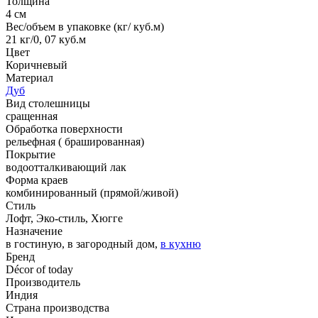
Толщина
4 см
Вес/объем в упаковке (кг/ куб.м)
21 кг/0, 07 куб.м
Цвет
Коричневый
Материал
Дуб
Вид столешницы
сращенная
Обработка поверхности
рельефная ( брашированная)
Покрытие
водоотталкивающий лак
Форма краев
комбинированный (прямой/живой)
Стиль
Лофт, Эко-стиль, Хюгге
Назначение
в гостиную, в загородный дом,
в кухню
Бренд
Décor of today
Производитель
Индия
Страна производства