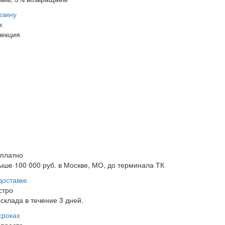
рзину
к
лекция
сплатно
ыше 100 000 руб. в Москве, МО, до терминала ТК
доставке
стро
склада в течение 3 дней.
сроках