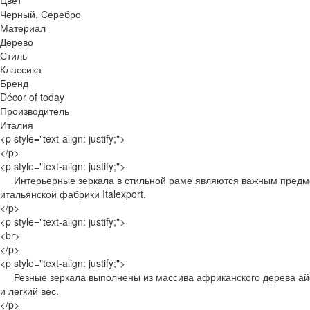
Цвет
Черный, Серебро
Материал
Дерево
Стиль
Классика
Бренд
Décor of today
Производитель
Италия
<p style="text-align: justify;">
</p>
<p style="text-align: justify;">
Интерьерные зеркала в стильной раме являются важным предме
итальянской фабрики Italexport.
</p>
<p style="text-align: justify;">
<br>
</p>
<p style="text-align: justify;">
Резные зеркала выполнены из массива африканского дерева айо
и легкий вес.
</p>