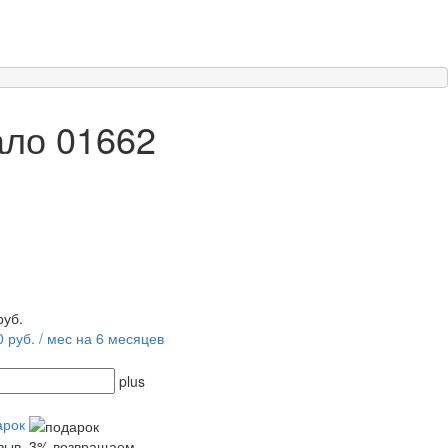
ало 01662
руб.
0 руб. / мес на 6 месяцев
plus
арок
тзыв, 3% возвращаем