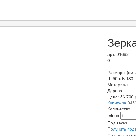
Зерк
арт. 01662
0
Размеры (см):
Ш 90 x В 180
Материал:
Дерево
Цена:
56 700
Купить за 945
Количество
minus
Под заказ
Получить под
Подарок за о