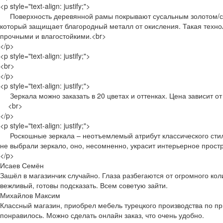
<p style="text-align: justify;">
Поверхность деревянной рамы покрывают сусальным золотом/сер
который защищает благородный металл от окисления. Такая техно
прочными и влагостойкими.<br>
</p>
<p style="text-align: justify;">
<br>
</p>
<p style="text-align: justify;">
Зеркала можно заказать в 20 цветах и оттенках. Цена зависит от
<br>
</p>
<p style="text-align: justify;">
Роскошные зеркала – неотъемлемый атрибут классического стиля,
не выбрали зеркало, оно, несомненно, украсит интерьерное прост
</p>
Исаев Семён
Зашёл в магазинчик случайно. Глаза разбегаются от огромного ко
вежливый, готовы подсказать. Всем советую зайти.
Михайлов Максим
Классный магазин, приобрел мебель турецкого производства по пр
понравилось. Можно сделать онлайн заказ, что очень удобно.