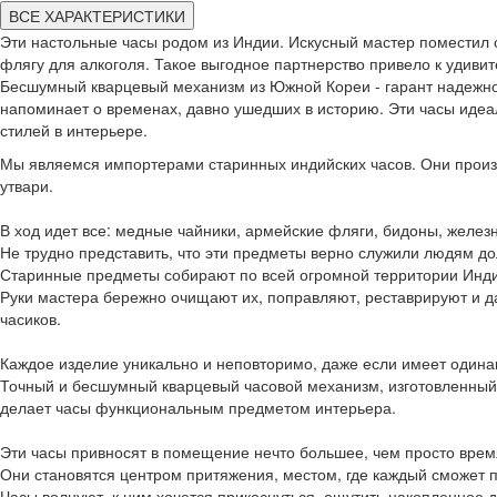
ВСЕ ХАРАКТЕРИСТИКИ
Эти настольные часы родом из Индии. Искусный мастер поместил
флягу для алкоголя. Такое выгодное партнерство привело к удиви
Бесшумный кварцевый механизм из Южной Кореи - гарант надежнос
напоминает о временах, давно ушедших в историю. Эти часы идеа
стилей в интерьере.
Мы являемся импортерами старинных индийских часов. Они прои
утвари.
В ход идет все: медные чайники, армейские фляги, бидоны, жел
Не трудно представить, что эти предметы верно служили людям до
Старинные предметы собирают по всей огромной территории Инди
Руки мастера бережно очищают их, поправляют, реставрируют и да
часиков.
Каждое изделие уникально и неповторимо, даже если имеет одина
Точный и бесшумный кварцевый часовой механизм, изготовленный
делает часы функциональным предметом интерьера.
Эти часы привносят в помещение нечто большее, чем просто врем
Они становятся центром притяжения, местом, где каждый сможет по
Часы волнуют, к ним хочется прикоснуться, ощутить накопленное 