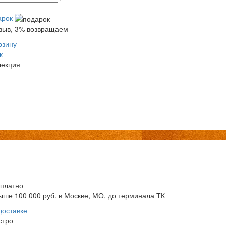
арок
тзыв, 3% возвращаем
рзину
к
лекция
сплатно
ыше 100 000 руб. в Москве, МО, до терминала ТК
доставке
стро