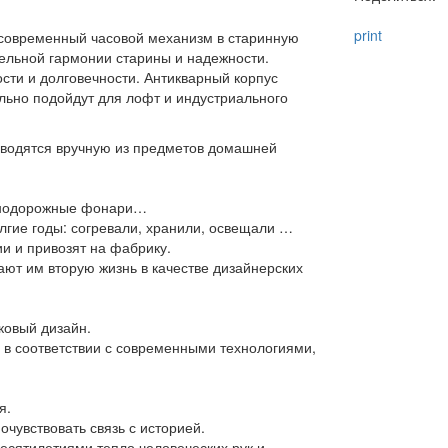
print
 современный часовой механизм в старинную
тельной гармонии старины и надежности.
ти и долговечности. Антикварный корпус
льно подойдут для лофт и индустриального
зводятся вручную из предметов домашней
езнодорожные фонари…
лгие годы: согревали, хранили, освещали …
и и привозят на фабрику.
ют им вторую жизнь в качестве дизайнерских
ковый дизайн.
 в соответствии с современными технологиями,
я.
чувствовать связь с историей.
десятилетиями тепло человеческих рук и