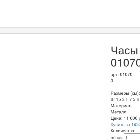
Часы
0107
арт. 01070
0
Размеры (см):
Ш 15 x Г 7 x В
Материал:
Металл
Цена:
11 600
Купить за 193
Количество
minus