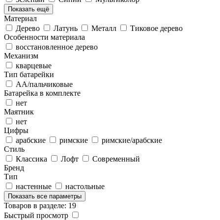
Показать ещё
Материал
Дерево
Латунь
Металл
Тиковое дерево
Особенности материала
восстановленное дерево
Механизм
кварцевые
Тип батарейки
АА/пальчиковые
Батарейка в комплекте
нет
Маятник
нет
Цифры
арабские
римские
римские/арабские
Стиль
Классика
Лофт
Современный
Бренд
Тип
настенные
настольные
Показать все параметры
Товаров в разделе: 19
Быстрый просмотр