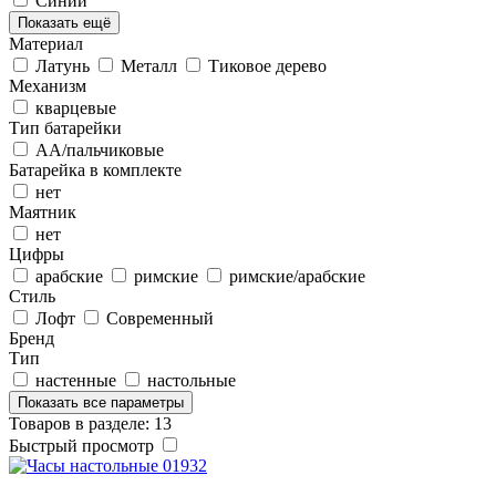
Синий
Показать ещё
Материал
Латунь
Металл
Тиковое дерево
Механизм
кварцевые
Тип батарейки
АА/пальчиковые
Батарейка в комплекте
нет
Маятник
нет
Цифры
арабские
римские
римские/арабские
Стиль
Лофт
Современный
Бренд
Тип
настенные
настольные
Показать все параметры
Товаров в разделе: 13
Быстрый просмотр