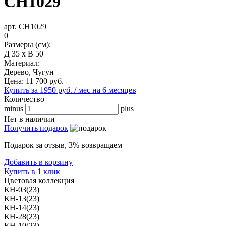
СН1029
арт. СН1029
0
Размеры (см):
Д 35 x В 50
Материал:
Дерево, Чугун
Цена:
11 700
руб.
Купить за 1950 руб. / мес на 6 месяцев
Количество
minus
plus
Нет в наличии
Получить подарок
Подарок за отзыв, 3% возвращаем
Добавить в корзину
Купить в 1 клик
Цветовая коллекция
КН-03(23)
КН-13(23)
КН-14(23)
КН-28(23)
КН-10(23)