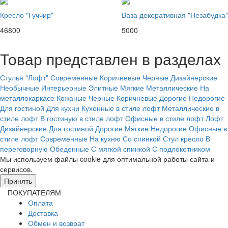
Кресло "Гуччир"
Ваза декоративная "Незабудка"
46800
5000
Товар представлен в разделах
Стулья
"Лофт"
Современные
Коричневые
Черные
Дизайнерские
Необычные
Интерьерные
Элитные
Мягкие
Металлические
На
металлокаркасе
Кожаные
Черные
Коричневые
Дорогие
Недорогие
Для гостиной
Для кухни
Кухонные в стиле лофт
Металлические в
стиле лофт
В гостиную в стиле лофт
Офисные в стиле лофт
Лофт
Дизайнерские
Для гостиной
Дорогие
Мягкие
Недорогие
Офисные в
стиле лофт
Современные
На кухню
Со спинкой
Стул кресло
В
переговорную
Обеденные
С мягкой спинкой
С подлокотником
Мы используем файлы cookie для оптимальной работы сайта и
сервисов.
Подробнее в политике конфидециальности.
Принять
ПОКУПАТЕЛЯМ
Оплата
Доставка
Обмен и возврат