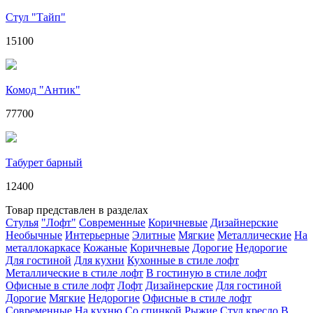
Стул "Тайп"
15100
Комод "Антик"
77700
Табурет барный
12400
Товар представлен в разделах
Стулья
"Лофт"
Современные
Коричневые
Дизайнерские
Необычные
Интерьерные
Элитные
Мягкие
Металлические
На
металлокаркасе
Кожаные
Коричневые
Дорогие
Недорогие
Для гостиной
Для кухни
Кухонные в стиле лофт
Металлические в стиле лофт
В гостиную в стиле лофт
Офисные в стиле лофт
Лофт
Дизайнерские
Для гостиной
Дорогие
Мягкие
Недорогие
Офисные в стиле лофт
Современные
На кухню
Со спинкой
Рыжие
Стул кресло
В