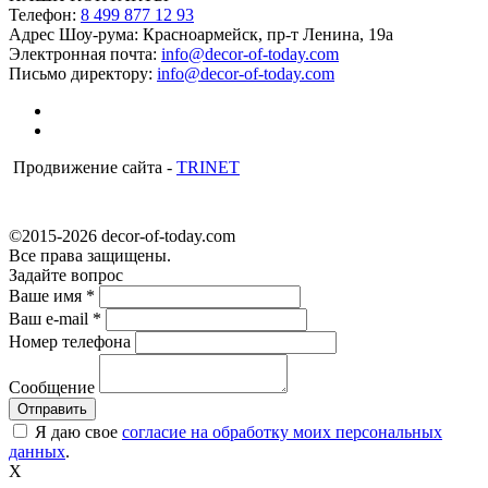
Телефон:
8 499 877 12 93
Адрес Шоу-рума:
Красноармейск, пр-т Ленина, 19а
Электронная почта:
info@decor-of-today.com
Письмо директору:
info@decor-of-today.com
Продвижение сайта -
TRINET
©2015-2026 decor-of-today.com
Все права защищены.
Задайте вопрос
Ваше имя
*
Ваш e-mail
*
Номер телефона
Сообщение
Я даю свое
согласие на обработку моих персональных
данных
.
X