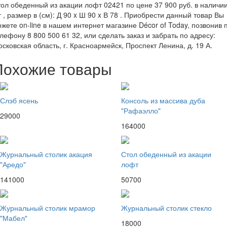
ол обеденный из акации лофт 02421 по цене 37 900 руб. в наличии
 , размер в (см): Д 90 x Ш 90 x В 78 . Приобрести данный товар Вы
жете on-line в нашем интернет магазине Décor of Today, позвонив 
лефону 8 800 500 61 32, или сделать заказ и забрать по адресу:
сковская область, г. Красноармейск, Проспект Ленина, д. 19 А.
Похожие товары
Слэб ясень
Консоль из массива дуба
"Рафаэлло"
29000
164000
Журнальный столик акация
Стол обеденный из акации
"Аредо"
лофт
141000
50700
Журнальный столик мрамор
Журнальный столик стекло
"Мабел"
18000