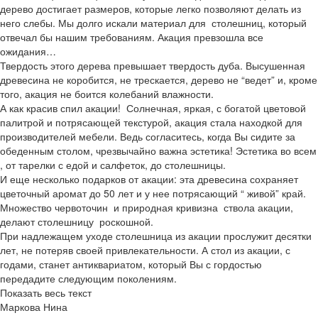
дерево достигает размеров, которые легко позволяют делать из
него слебы. Мы долго искали материал для столешниц, который
отвечал бы нашим требованиям. Акация превзошла все
ожидания…
Твердость этого дерева превышает твердость дуба. Высушенная
древесина не коробится, не трескается, дерево не “ведет” и, кроме
того, акация не боится колебаний влажности.
А как красив спил акации! Солнечная, яркая, с богатой цветовой
палитрой и потрясающей текстурой, акация стала находкой для
производителей мебели. Ведь согласитесь, когда Вы сидите за
обеденным столом, чрезвычайно важна эстетика! Эстетика во всем
, от тарелки с едой и салфеток, до столешницы.
И еще несколько подарков от акации: эта древесина сохраняет
цветочный аромат до 50 лет и у нее потрясающий “ живой” край.
Множество червоточин и природная кривизна ствола акации,
делают столешницу роскошной.
При надлежащем уходе столешница из акации прослужит десятки
лет, не потеряв своей привлекательности. А стол из акации, с
годами, станет антиквариатом, который Вы с гордостью
передадите следующим поколениям.
Показать весь текст
Маркова Нина